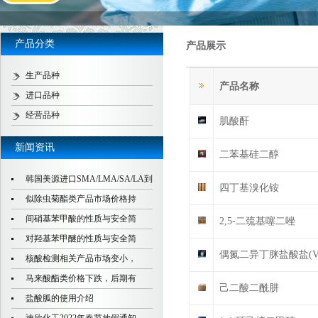
产品分类
产品展示
生产品种
产品名称
进口品种
经营品种
肌酸酐
新闻资讯
二苯基硅二醇
韩国美源进口SMA/LMA/SA/LA到
四丁基溴化铵
似除虫菊酯类产品市场价格持
间硝基苯甲酸的性质与安全简
2,5-二巯基噻二唑
对羟基苯甲醚的性质与安全简
偶氮二异丁脒盐酸盐(V5
核酸检测相关产品市场变小，
马来酸酯类价格下跌，后期有
己二酸二酰肼
盐酸胍的使用介绍