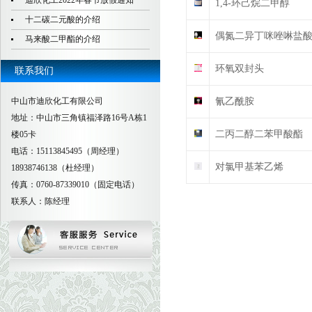
迪欣化工2022年春节放假通知
1,4-环己烷二甲醇
十二碳二元酸的介绍
偶氮二异丁咪唑啉盐
马来酸二甲酯的介绍
环氧双封头
联系我们
中山市迪欣化工有限公司
氰乙酰胺
地址：中山市三角镇福泽路16号A栋1
二丙二醇二苯甲酸酯
楼05卡
电话：15113845495（周经理）
对氯甲基苯乙烯
18938746138（杜经理）
传真：0760-87339010（固定电话）
联系人：陈经理