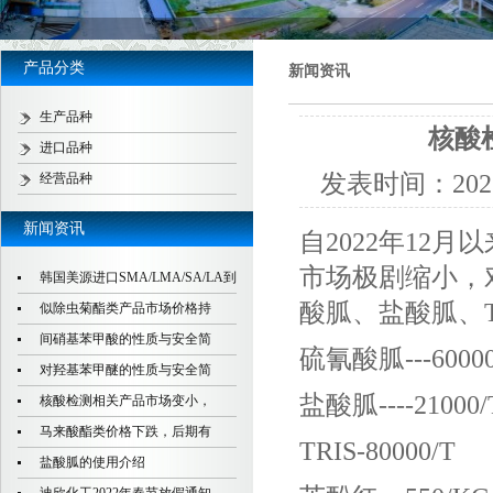
产品分类
新闻资讯
生产品种
核酸
进口品种
发表时间：
202
经营品种
新闻资讯
自2022年12
市场极剧缩小，
韩国美源进口SMA/LMA/SA/LA到
酸胍、盐酸胍、T
似除虫菊酯类产品市场价格持
间硝基苯甲酸的性质与安全简
硫氰酸胍---60000
对羟基苯甲醚的性质与安全简
盐酸胍----21000/
核酸检测相关产品市场变小，
马来酸酯类价格下跌，后期有
TRIS-80000/T
盐酸胍的使用介绍