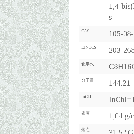
1,4-bis
s
CAS
105-08-
EINECS
203-26
化学式
C8H16
分子量
144.21
InChI
InChI=
密度
1,04 g/
熔点
31.5 °C