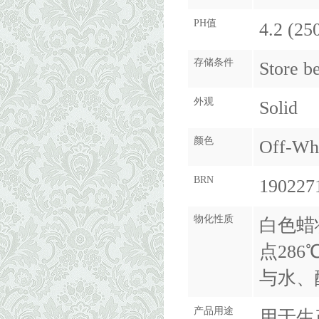
PH值
4.2 (25
存储条件
Store b
外观
Solid
颜色
Off-Wh
BRN
190227
物化性质
白色蜡
点286
与水、
产品用途
用于生