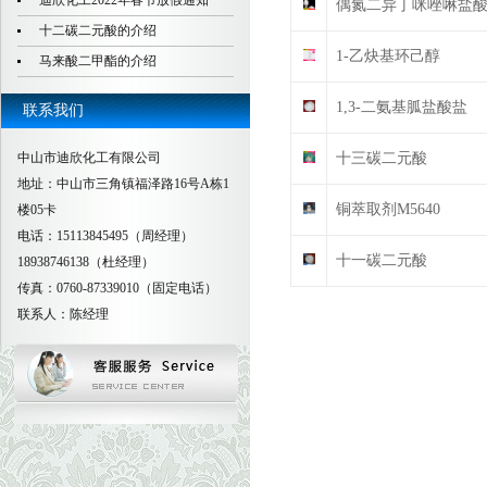
迪欣化工2022年春节放假通知
偶氮二异丁咪唑啉盐
十二碳二元酸的介绍
1-乙炔基环己醇
马来酸二甲酯的介绍
1,3-二氨基胍盐酸盐
联系我们
中山市迪欣化工有限公司
十三碳二元酸
地址：中山市三角镇福泽路16号A栋1
铜萃取剂M5640
楼05卡
电话：15113845495（周经理）
十一碳二元酸
18938746138（杜经理）
传真：0760-87339010（固定电话）
联系人：陈经理