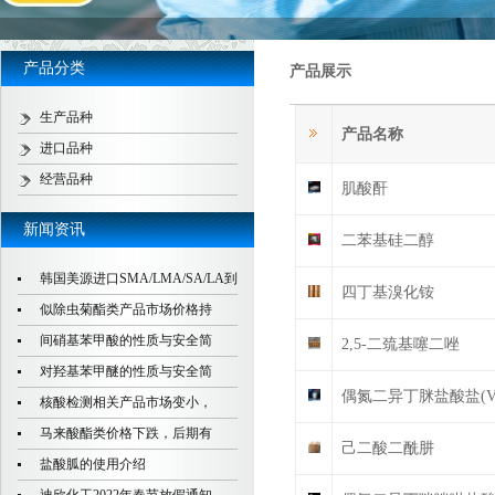
产品分类
产品展示
生产品种
产品名称
进口品种
经营品种
肌酸酐
新闻资讯
二苯基硅二醇
韩国美源进口SMA/LMA/SA/LA到
四丁基溴化铵
似除虫菊酯类产品市场价格持
间硝基苯甲酸的性质与安全简
2,5-二巯基噻二唑
对羟基苯甲醚的性质与安全简
偶氮二异丁脒盐酸盐(V5
核酸检测相关产品市场变小，
马来酸酯类价格下跌，后期有
己二酸二酰肼
盐酸胍的使用介绍