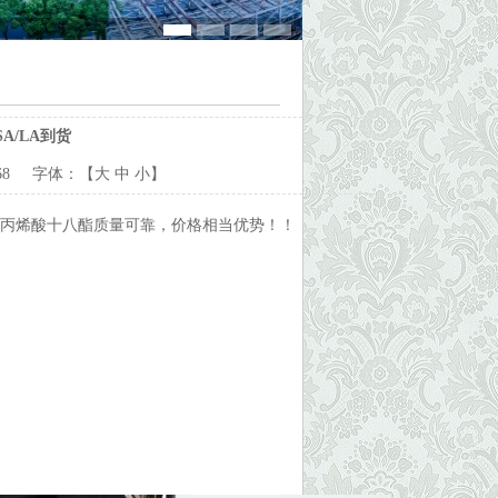
A/LA到货
168 字体：【
大
中
小
】
丙烯酸十八酯质量可靠，价格相当优势！！